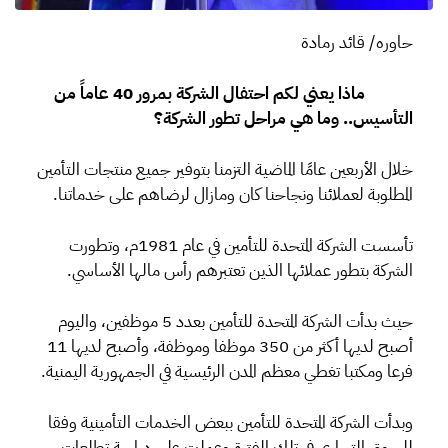
حاوره/ قائد رمادة
ماذا يعني لكم احتفال الشركة بمرور 40 عاماً من
التأسيس.. وما هي مراحل تطور الشركة؟
خلال الأربعين عامًا الماضية التزمنا بتوفير جميع منتجات التأمين
المطلوبة لعملائنا ونجاحنا كان ومازال لرضاهم على خدماتنا.
تأسست الشركة المتحدة للتأمين في عام 1981م، وتطورت
الشركة بتطور عملائها الذين تعتبرهم رأس مالها الأساسي.
حيث بدأت الشركة المتحدة للتأمين بعدد 5 موظفين، واليوم
أصبح لديها أكثر من 350 موظفا وموظفة، وأصبح لديها 11
فرعا ومكتبا تغطي معظم المدن الرئيسية في الجمهورية اليمنية.
وبدأت الشركة المتحدة للتأمين ببعض الخدمات التأمينية وفقا
للسوق التجاري في تلك الفترة وعملت على دراسة تطلعات