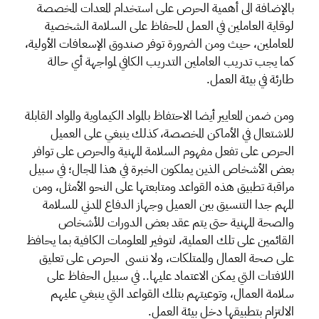
بالإضافة الى أهمية الحرص على استخدام المعدات المخصصة
لوقاية العاملين في العمل للحفاظ على السلامة الشخصية
للعاملين، حيث ومن الضرورة توفر صندوق الإسعافات الأولية،
كما يجب تدريب العاملين التدريب الكافي لمواجهة أي حالة
طارئة في بيئة العمل.
ومن ضمن المعايير أيضا الاحتفاظ بالمواد الكيماوية والمواد القابلة
للاشتعال في الأماكن المخصصة، كذلك ينبغي على العميل
الحرص على تفعل مفهوم السلامة المهنية والحرص على توافر
بعض الأشخاص الذين يملكون الخبرة في هذا المجال؛ في سبيل
مراقبة تطبيق هذه القواعد ومتابعتها على النحو الأمثل، ومن
المهم جدا التنسيق بين العميل وجهاز الدفاع المدني للسلامة
والصحة المهنية حتى يتم عقد بعض الدورات للأشخاص
القائمين على تلك العملية، لتوفير المعلومات الكافية بما يحافظ
على صحة العمال والممتلكات، ولا ننسى الحرص على تعليق
اللافتات التي يمكن الاعتماد عليها.. في سبيل الحفاظ على
سلامة العمال، وتوعيتهم بتلك القواعد التي ينبغي عليهم
الالتزام بتطبيقها دخل بيئة العمل.