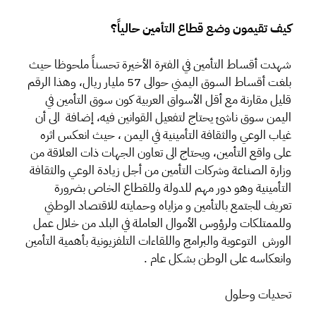
كيف تقيمون وضع قطاع التأمين حالياً؟
شهدت أقساط التأمين في الفترة الأخيرة تحسناً ملحوظا حيث
بلغت أقساط السوق اليمني حوالى 57 مليار ريال، وهذا الرقم
قليل مقارنة مع أقل الأسواق العربية كون سوق التأمين في
اليمن سوق ناشئ يحتاج لتفعيل القوانين فيه، إضافة الى أن
غياب الوعي والثقافة التأمينية في اليمن ، حيث انعكس اثره
على واقع التأمين، ويحتاج الى تعاون الجهات ذات العلاقة من
وزارة الصناعة وشركات التأمين من أجل زيادة الوعي والثقافة
التأمينية وهو دور مهم للدولة وللقطاع الخاص بضرورة
تعريف المجتمع بالتأمين و مزاياه وحمايته للاقتصاد الوطني
وللممتلكات ولرؤوس الأموال العاملة في البلد من خلال عمل
الورش التوعوية والبرامج واللقاءات التلفزيونية بأهمية التأمين
وانعكاسه على الوطن بشكل عام .
تحديات وحلول