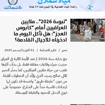
"نبوءة 2026".. ملايين
العراقيين أمام "كابوس
العجز": هل نأكل اليوم ما
ادخرناه للأجيال القادمة؟
محرر
تقارير اقتصادية
31 كانون1/ديسمبر 2025
مع بداية سنة 2026 لم تعد الأزمة المالية في العراق
حديث خبراء وقاعات مغلقة فقط، بل بدأت آثارها
تقترب من حياة ملايين العراقيين، كما يحذّر الخبير
المالي صالح رشيد، الذي يؤكّد أن الخطوات المقبلة
من دون "خارطة طريق" واضحة قد تكون لها
ارتدادات قاسية جداً على الشارع، خصوصاً على
ذوي الدخل المحدود والطبقة المتوسطة.