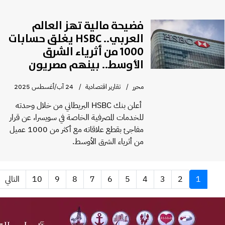
فضيحة مالية تهز العالم
العربي.. HSBC يغلق حسابات
1000 من أثرياء الشرق
الأوسط.. بينهم مصريون
محرر
تقارير اقتصادية
24 آب/أغسطس 2025
أعلن بنك HSBC البريطاني من خلال وحدته
للخدمات المصرفية الخاصة في سويسرا، عن قرار
مفاجئ بقطع علاقاته مع أكثر من 1000 عميل
من أثرياء الشرق الأوسط.
1
2
3
4
5
6
7
8
9
10
التالي