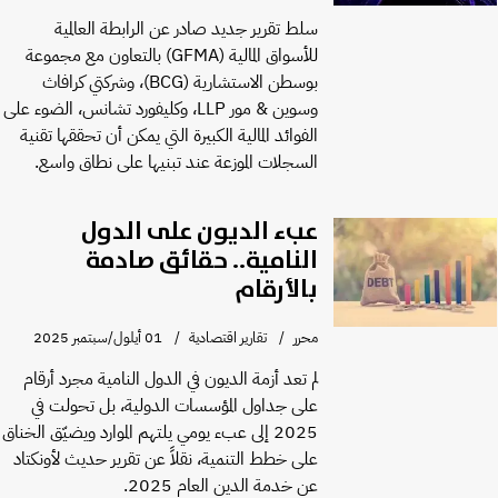
سلط تقرير جديد صادر عن الرابطة العالمية
للأسواق المالية (GFMA) بالتعاون مع مجموعة
بوسطن الاستشارية (BCG)، وشركتي كرافاث
وسوين & مور LLP، وكليفورد تشانس، الضوء على
الفوائد المالية الكبيرة التي يمكن أن تحققها تقنية
السجلات الموزعة عند تبنيها على نطاق واسع.
عبء الديون على الدول
النامية.. حقائق صادمة
بالأرقام
محرر
تقارير اقتصادية
01 أيلول/سبتمبر 2025
لم تعد أزمة الديون في الدول النامية مجرد أرقام
على جداول المؤسسات الدولية، بل تحولت في
2025 إلى عبء يومي يلتهم الموارد ويضيّق الخناق
على خطط التنمية، نقلاً عن تقرير حديث لأونكتاد
عن خدمة الدين العام 2025.