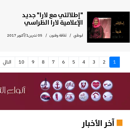
"إطلالتي مع لارا" جديد
الإعلامية لارا الظراسي
ابوظبي
ثقافة وفنون
05 تشرين1/أكتوير 2017
1
2
3
4
5
6
7
8
9
10
التالي
آخر الأخبار