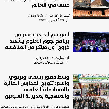
مبنى في العالم
كتبت أمل محمد أمين
ثقافة وفنون
28 آذار/مارس 2021
الموسم الحادي عشر من
برنامج نجوم العلوم يشهد
خروج أول مبتكر من المنافسة
الاستثمار نت
ثقافة وفنون
16 تشرين1/أكتوير 2019
وسط حضور رسمي وتربوي
واسع: تتويج المدارس الفائزة
بالمسابقات العلمية
والمنهجية بمديرية السبعين
صنعاء:خاص
ثقافة وفنون
04 نيسان/أبريل 2018