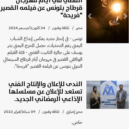
الفضي في أيام مهرجان
قرطاج بتونس عن فيلمه القصير
"فريحة"
Previous
Next
محرر
ثقافة وفنون
24 كانون1/ديسمبر 2024
تونس - في إنجاز جديد يعكس إبداع الشباب
اليمني رغم التحديات، حصل المخرج اليمني بدر
يوسف على جائزة التانيت الفضي - فئة الفيلم
الوثائقي القصير في مهرجان أيام قرطاج السينمائي
الدولي بتونس عن فيلمه القصير "فريحة".
الندى للإعلان والإنتاج الفني
تستعد للإعلان عن مسلسلها
الإذاعي الرمضاني الجديد.
محرر إخباري
ثقافة وفنون
09 شباط/فبراير 2022
خاص.