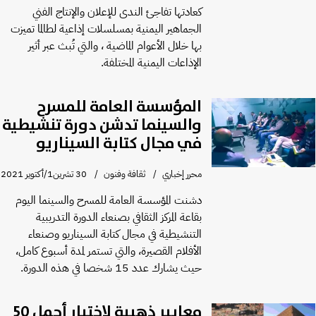
كعادتها تفاجئ الندى للإعلان والإنتاج الفني
الجماهير اليمنية بمسلسلات إذاعية لطالما تميزت
بها خلال الأعوام الماضية ، والتي تُبث عبر أثير
الإذاعات اليمنية المختلفة.
المؤسسة العامة للمسرح
والسينما تدشن دورة تنشيطية
في مجال كتابة السيناريو
محرر إخباري
ثقافة وفنون
30 تشرين1/أكتوير 2021
دشنت المؤسسة العامة للمسرح والسينما اليوم
بقاعة المركز الثقافي بصنعاء الدورة التدريبية
التنشيطية في مجال كتابة السيناريو وصنعاء
الأفلام القصيرة، والتي تستمر لمدة أسبوع كامل،
حيث يشارك عدد 15 شخصا في هذه الدورة.
معايير ذهبية لاختيار أجمل 50