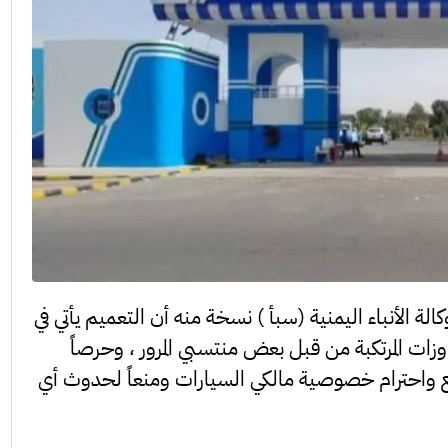
لة الأنباء اليمنية (سبأ ) نسخة منه أن التعميم يأتي في
زات المرتكبة من قبل بعض منتسبي المرور ، وحرصاً
جتمع واحترام خصوصية مالكي السيارات ومنعاً لحدوث أي