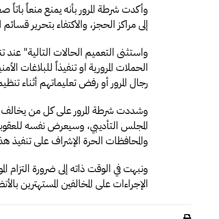
وأكدت شرطة المرور بأنه يمنع منعاً باتاً ص
إلى مراكز الحجز، والاكتفاء بتحرير قسائم ال
واستثنى التعميم الحالات التالية" عند ت
الحملات المرورية او تنفيذاً للبلاغات الأم
رجال المرور أو رفض تعليماتهم أثناء تنظي
وشددت شرطة المرور على كل من يخالف هذ
المجلس التأديبي، وسيعرض نفسه للعقوبات
والمحافظات الحرة الإشراف على تنفيذ هذ
ونبهت في الوقت ذاته إلى ضرورة التزام الم
الإجراءات على المخالفين المستهترين بالأن