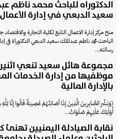
الدكتوراه للباحث محمد ناظم عب
سعيد الدبعي في إدارة الأعمال
منح مركز إدارة الاعمال التابع لكلية التجارة والاقتصاد 
الباحث محمد ناظم عبدالملك سعيد الدبعي الدكتوراة في إدا
رسالته...
مجموعة هائل سعيد تنعي اثنين
موظفيها من إدارة الخدمات الم
بالإدارة المالية
(وَبَشِّرِ الصَّابِرِينَ الَّذِينَ إِذَا أَصَابَتْهُمْ مُصِيبَةٌ قَالُوا إِنَّا لِلَّهِ وَإ
أُوْلَئِكَ عَلَيْهِمْ صَلَوَاتٌ...
نقابة الصيادلة اليمنيين تهنئ ك
الباحثين وعلماء الصيدلة بجامعة