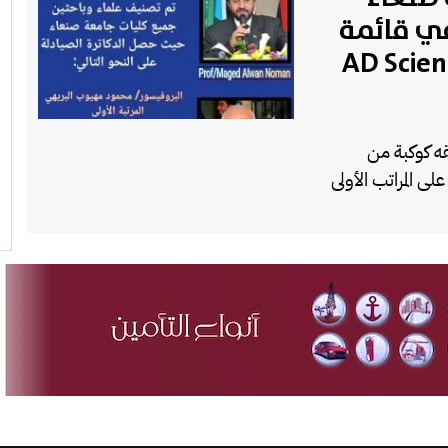
في قائمة
شورة في منصةAD Scientific
قه كوكبة من
ى المراتب الأولى