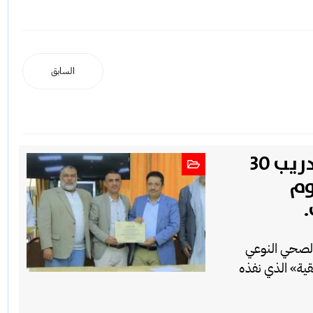
السابق
صندوق تنمية المهارات يختتم تدريب 30
وم
 الصحي النوعي
قية» الذي نفذه