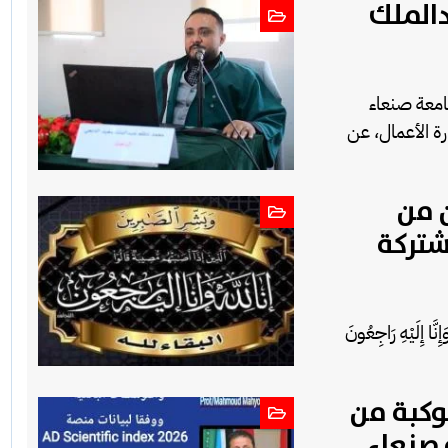
دالملك
جامعة صنعاء
رة الأعمال، عن
 من
شتركة
ِنَّا إِلَيْهِ رَاجِعُونَ
وكبة من
 صنعاء