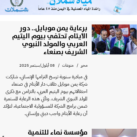
برعاية يمن موبايل.. دور
الأيتام تحتفي بيوم اليتيم
العربي والمولد النبوي
الشريف بصنعاء
محرر
منوعات
08 أيلول/سبتمبر 2025
في مبادرة سنوية ترسخ التزامها الإنساني، شاركت
شركة يمن موبايل طلاب دار الأيتام في صنعاء
احتفالاتهم بيوم اليتيم العربي، بالتزامن مع ذكرى
المولد النبوي الشريف. وتأتي هذه الرعاية المستمرة
ضمن برامج الشركة للمسؤولية الاجتماعية، لتؤكد
أن رعاية الأيتام واجب ديني وإنساني.
مؤسسة نماء للتنمية