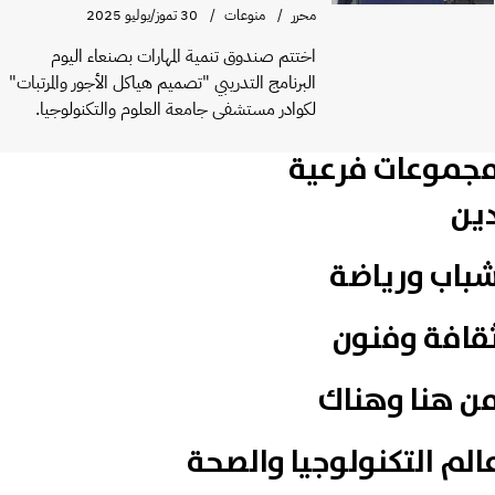
محرر
منوعات
30 تموز/يوليو 2025
اختتم صندوق تنمية المهارات بصنعاء اليوم
البرنامج التدريبي "تصميم هياكل الأجور والمرتبات"
لكوادر مستشفى جامعة العلوم والتكنولوجيا.
جموعات فرعية
ين
باب ورياضة
قافة وفنون
ن هنا وهناك
الم التكنولوجيا والصحة