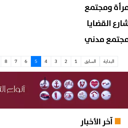
رأة ومجتمع
ارع القضايا
جتمع مدني
البداية
السابق
1
2
3
4
5
6
7
8
آخر الأخبار