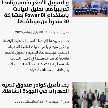
والتمويل الأصغر تختتم برنامجاً
تدريبياً في تحليل البيانات
باستخدام Power BI بمشاركة
30 متدرباً من موظفيها.
محرر
منوعات
08 أيلول/سبتمبر 2025
ضمن جهودها المتواصلة لتعزيز الجاهزية الرقمية
وتمكين موظفيها من أدوات التقنية الحديثة،
اختتمت مؤسسة نماء للتنمية والتمويل الأصغر
برنامجاً تدريبياً متخصصاً في تحليل البيانات
باستخدام Power BI، بمشاركة 30 موظف
وموظفة من مختلف الإدارات.
بدء تأهيل كوادر صندوق تنمية
المهارات في الجودة الشاملة.
محرر
منوعات
23 آب/أغسطس 2025