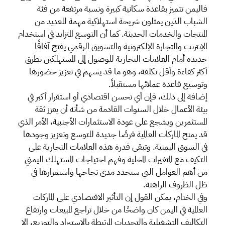
فاليمن تتميز بقاعدة سكانية كبيرة ونسبة مرتفعة من فئة
الشباب الذين يمثلون شريحة استهلاكية مهمة للعديد من
المنتجات والخدمات الحديثة. كما أن التوسع المتزايد في استخدام
الإنترنت والتجارة الإلكترونية والتسويق الرقمي يفتح آفاقًا
جديدة أمام العلامات التجارية للوصول إلى المستهلكين بطرق
أكثر كفاءة وأقل تكلفة، وهو ما قد يسهم في تعزيز حضورها
وتوسيع قاعدة عملائها مستقبلاً.
إضافة إلى ذلك، فإن أي تحسن اقتصادي أو استقرار أكبر في
بيئة الأعمال خلال السنوات القادمة من شأنه أن يعزز ثقة
المستثمرين ويشجع على عودة الاستثمارات الأجنبية، الأمر الذي
قد يمنح الماركات العالمية فرصًا جديدة للتوسع وتعزيز وجودها
في السوق اليمنية. وتبقى قدرة هذه العلامات التجارية على
التكيف مع المتغيرات المحلية وفهم احتياجات المستهلك اليمني
من أهم العوامل التي ستحدد مدى نجاحها واستمرارها في
ظل الظروف الراهنة.
وفي الختام، يمكن القول إن التأثير الاقتصادي على الماركات
العالمية في اليمن كان واضحًا من خلال تراجع المبيعات وارتفاع
التكاليف التشغيلية والتحديات المرتبطة بالاستيراد والتوزيع، إلا