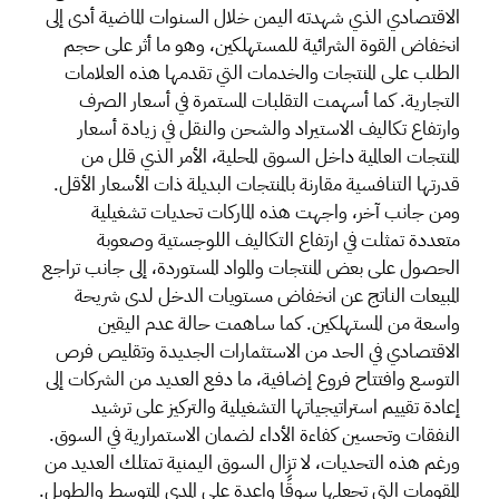
الاقتصادي الذي شهدته اليمن خلال السنوات الماضية أدى إلى
انخفاض القوة الشرائية للمستهلكين، وهو ما أثر على حجم
الطلب على المنتجات والخدمات التي تقدمها هذه العلامات
التجارية. كما أسهمت التقلبات المستمرة في أسعار الصرف
وارتفاع تكاليف الاستيراد والشحن والنقل في زيادة أسعار
المنتجات العالمية داخل السوق المحلية، الأمر الذي قلل من
قدرتها التنافسية مقارنة بالمنتجات البديلة ذات الأسعار الأقل.
ومن جانب آخر، واجهت هذه الماركات تحديات تشغيلية
متعددة تمثلت في ارتفاع التكاليف اللوجستية وصعوبة
الحصول على بعض المنتجات والمواد المستوردة، إلى جانب تراجع
المبيعات الناتج عن انخفاض مستويات الدخل لدى شريحة
واسعة من المستهلكين. كما ساهمت حالة عدم اليقين
الاقتصادي في الحد من الاستثمارات الجديدة وتقليص فرص
التوسع وافتتاح فروع إضافية، ما دفع العديد من الشركات إلى
إعادة تقييم استراتيجياتها التشغيلية والتركيز على ترشيد
النفقات وتحسين كفاءة الأداء لضمان الاستمرارية في السوق.
ورغم هذه التحديات، لا تزال السوق اليمنية تمتلك العديد من
المقومات التي تجعلها سوقًا واعدة على المدى المتوسط والطويل.