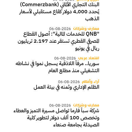
البنك التجاري الألماني (Commerzbank)
يُحدد 4,000 دولار كقاع مستقبلي لأسعار
الذهب
مصارف وشركات
06-08-2026
"QNB للخدمات المالية": أصول القطاع
المصرفي القطري تستقر عند 2.197 تريليون
ريال في يونيو
اقتصاد عربي
06-08-2026
سوريا.. مرفأ اللاذقية يسجل نموا في نشاطه
التشغيلي منذ مطلع العام
آراء وأقلام
06-08-2026
الظلم الإداري وثمنه في بيئة العمل
مصارف وشركات
06-08-2026
شركة سبأ فارما تواصل مسيرة التميز والعطاء
وتخصص 100 ألف دولار لتطوير كلية
الصيدلة بجامعة صنعاء