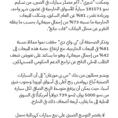
وتمكنت "شيري"، أكبر مصدّر سيارات في الصين، من تسليم
نحو 181571 سيارةً للأسواق الخارجية في غضون شهر واحد،
وبزيادة تقدر بـ 81% عن العام السابق، وشكلت المبيعات
الخارجية ما نسبته 73% من إجمالي مبيعاتها، بحسب ما ينقله
التقرير عن محلل البيانات "فات جانغ".
وتذكر الصحيفة أن "بي واي دي" حققت نموا مماثلا بنسبة
81% في المبيعات الخارجية، مع ارتفاع حصة هذه المبيعات إلى
42% من إجمالي مبيعاتها، وهو ما يساعد على تعويض ضعف
الطلب المحلي الناتج عن تراجع الدعم الحكومي للمستهلكين.
ويشير محللون من بنك "جي بي مورغان" إلى أن السيارات
الصينية تُباع بهوامش ربح أعلى في أسواق أوروبا وجنوب شرق
آسيا، حيث يمكن أن يرتفع متوسط الربح الصافي لكل سيارة
من نحو 5000 يوان (نحو 739 دولاراً أمريكياً) في السوق
المحلية إلى ما يقارب أربعة أضعاف ذلك في الخارج.
لا يقتصر التوسع الصيني على بيع سيارات كهربائية تحمل