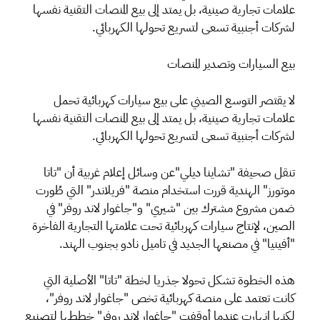
علامات تجارية صينية، بل يمتد إلى بيع المنصات التقنية نفسها
لشركات أجنبية تسعى لتسريع تحولها الكهربائي.
بيع السيارات وتصدير المنصات
لا يقتصر التوسع الصيني على بيع سيارات كهربائية تحمل
علامات تجارية صينية، بل يمتد إلى بيع المنصات التقنية نفسها
لشركات أجنبية تسعى لتسريع تحولها الكهربائي.
تنقل صحيفة "تشاينا ديلي"عن وسائل إعلام غربية أن "تاتا
موتورز" الهندية قررت استخدام منصة "فريلاندر" التي طُورت
ضمن مشروع مشترك بين "شيري" و"جاغوار لاند روفر" في
الصين، لإنتاج سيارات كهربائية تحت علامتها التجارية الفاخرة
"أفينيا" في مصنعها الجديد في تاميل نادو بجنوب الهند.
هذه الخطوة تشكل تحولا جذريا لخطة "تاتا" الأصلية التي
كانت تعتمد على منصة كهربائية تخص "جاغوار لاند روفر"،
لكنها انهارت عندما أوقفت "جاغوار لاند روفر" خططها لتصنيع