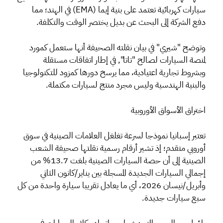
سيارات كهربائية تعتمد على بنية إيما (EMA) في الهند؛ مما
دفع الشركة إلى البحث عن بديل يختصر الوقت والتكلفة.
وتوضح "شيري" في بيان نقلته الصحيفة أنها ستعمل كمورد
لمنصة السيارات لصالح "تاتا", في إطار اتفاقات مستقلة
وبشروط تجارية اعتيادية، مما يرسخ دورها كمزود للتكنولوجيا
والبنية الهندسية وليس مجرد منتج لسيارات مكتملة.
اختراق الأسواق الأوروبية
تعتبر إسبانيا نموذجا لسرعة تغلغل العلامات الصينية في سوق
أوروبي متقدم؛ إذ تشير أرقام رسمية نقلتها صحيفة الشعب
الصينية إلى أن حصة السيارات الصينية بلغت 13.7% من
إجمالي السيارات الجديدة المسجلة بين يناير/كانون الثاني
وأبريل/نيسان 2026، أي ما يعادل تقريبا سيارة واحدة من كل
سبع سيارات جديدة.