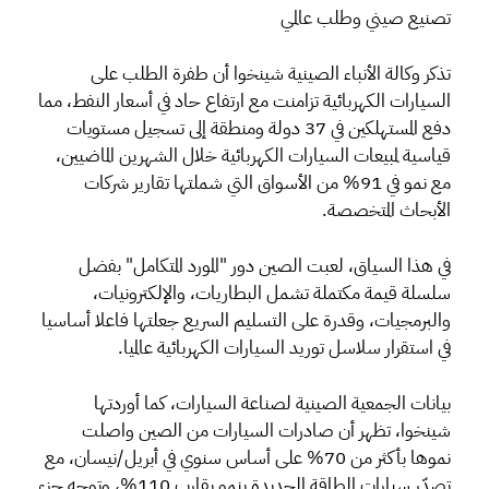
تصنيع صيني وطلب عالمي
تذكر وكالة الأنباء الصينية شينخوا أن طفرة الطلب على
السيارات الكهربائية تزامنت مع ارتفاع حاد في أسعار النفط، مما
دفع المستهلكين في 37 دولة ومنطقة إلى تسجيل مستويات
قياسية لمبيعات السيارات الكهربائية خلال الشهرين الماضيين،
مع نمو في 91% من الأسواق التي شملتها تقارير شركات
الأبحاث المتخصصة.
في هذا السياق، لعبت الصين دور "المورد المتكامل" بفضل
سلسلة قيمة مكتملة تشمل البطاريات، والإلكترونيات،
والبرمجيات، وقدرة على التسليم السريع جعلتها فاعلا أساسيا
في استقرار سلاسل توريد السيارات الكهربائية عالميا.
بيانات الجمعية الصينية لصناعة السيارات، كما أوردتها
شينخوا، تظهر أن صادرات السيارات من الصين واصلت
نموها بأكثر من 70% على أساس سنوي في أبريل/نيسان، مع
تصدّر سيارات الطاقة الجديدة بنمو يقارب 110%، وتوجه جزء