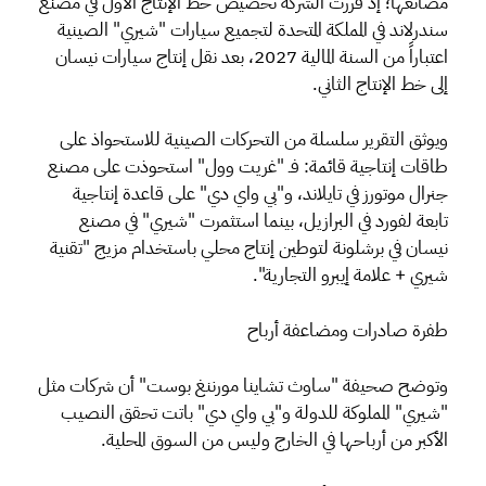
مصانعها؛ إذ قررت الشركة تخصيص خط الإنتاج الأول في مصنع
سندرلاند في المملكة المتحدة لتجميع سيارات "شيري" الصينية
اعتباراً من السنة المالية 2027، بعد نقل إنتاج سيارات نيسان
إلى خط الإنتاج الثاني.
ويوثق التقرير سلسلة من التحركات الصينية للاستحواذ على
طاقات إنتاجية قائمة: فـ "غريت وول" استحوذت على مصنع
جنرال موتورز في تايلاند، و"بي واي دي" على قاعدة إنتاجية
تابعة لفورد في البرازيل، بينما استثمرت "شيري" في مصنع
نيسان في برشلونة لتوطين إنتاج محلي باستخدام مزيج "تقنية
شيري + علامة إيبرو التجارية".
طفرة صادرات ومضاعفة أرباح
وتوضح صحيفة "ساوث تشاينا مورننغ بوست" أن شركات مثل
"شيري" المملوكة للدولة و"بي واي دي" باتت تحقق النصيب
الأكبر من أرباحها في الخارج وليس من السوق المحلية.