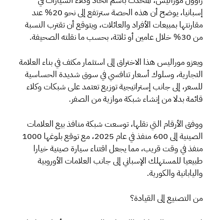
راؤول موراليس، المتحدث باسم اتحاد وكلاء السيارات في
إسبانيا، يوضح أن هذه الحصة سترتفع إلى نحو 20% عند
مقارنتها بمبيعات الأفراد والعائلات، ويتوقع أن تقترب النسبة
من 30% خلال عامين أو ثلاثة، بحسب ما نقلته الصحيفة.
ويعزو موراليس هذا الاختراق إلى استثمار مكثف في بناء العلامة
التجارية، وسلوك أسعار تنافسي في سوق شديدة الحساسية
للسعر، إلى جانب إستراتيجية توزيع تعتمد على شبكات وكلاء
قائمة بدلا من إنشاء شبكة موازية من الصفر.
ووفق الأرقام التي نقلها، توسعت شبكة منافذ بيع العلامات
الصينية إلى 600 منفذ في عام 2025، مع توقع بلوغها 1000
منفذ في وقت قريب، مما يجعل اقتناء سيارة صينية خيارا
طبيعيا للمستهلك الإسباني إلى جانب العلامات الأوروبية
واليابانية والكورية.
من التصنيع إلى القيادة؟