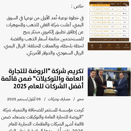
خاص :
Previous
Next
في خطوة نوعية تُعد الأولى من نوعها في السوق
اليمني، أعلنت شركة الفقي للذهب والمجوهرات
عن إطلاق تطبيق إلكتروني مبتكر يتيح
للمستخدمين متابعة أسعار الذهب والفضة
لحظة بلحظة، وبالعملات المختلفة: الريال اليمني،
الريال السعودي، والدولار الأمريكي.
تكريم شركة "الروضة للتجارة
العامة والتوكيلات" ضمن قائمة
أفضل الشركات للعام 2025
محرر
مصارف وشركات
05 أيلول/سبتمبر 2025
كرمت مؤسسة المستثمر للصحافة والتنمية، شركة
"الروضة للتجارة العامة والتوكيلات بصنعاء، ضمن
قائمة أشهر الشركات والعلامات التجارية للعام
2025، تقديراً لجهودها الريادية في توفير المواد