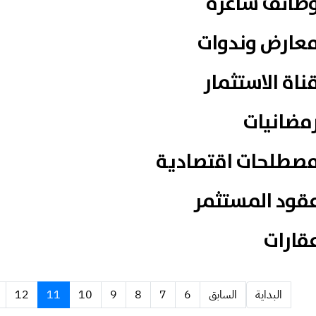
ظائف شاغرة
عارض وندوات
ناة الاستثمار
مضانيات
صطلحات اقتصادية
قود المستثمر
قارات
البداية
السابق
6
7
8
9
10
11
12