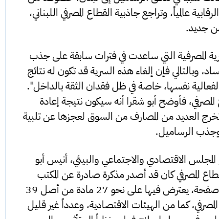
لرقابية عالمياً، وتراجع جاذبية القطاع المصرفي اللبناني،
ن جديد.
سرية المصرفية التي ساعدت في فترات سابقة على جذب
ساد، وبالتالي فإن إلغاء هذه السرية قد تكون له نتائج
ك الفعالية نفسها، خاصة في ظل فقدان الثقة بالداخل".
المصرفي، فأوضح أبو شقرا أنه سيكون نتيجة إعادة
 تخرج العديد من المصارف من السوق لعجزها عن تلبية
 وجذب الرساميل.
المجلس الاقتصادي والاجتماعي والبيئي، أنيس أبو
قطاع المصرفي كان قد أصدر مذكرة صادرة عن المكتب
القانوني لجمعية المصارف، تتألف من 12 صفحة، يعترض فيها على نحو 27 مادة من أصل 39
 المصرفي، كما من الهيئات الاقتصادية، وعدداً غير قليل