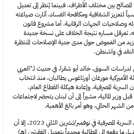
صالح بين مختلف الأطراف. فبينما يُنظر إلى تعديل
سياً لتعزيز الشفافية ومكافحة الفساد، أثارت صياغته
له وصلاحيات الجهات الرقابية. أما مشروع قانون
ته، تعرقل مساره نتيجة الخلاف على نسخة جديدة
يد من الغموض حول مدى جدية الإصلاحات المنتظرة
لنقد في واشنطن.
ني لدراسات السوق، خالد أبو شقرا، في حديث لـ"العربي
ثة الأميركية مورغان أورتاغوس يطالبان، منذ انتخاب
 السرية المصرفية، وإعادة هيكلة القطاع العام،
بل وزير المالية، مشيراً إلى أن لبنان يتحضر لاجتماعات
وأضاف أبو شقرا أن لبنان قد عدّل قانون السرية المصرفية في نوفمبر/تشرين الثاني 2023، إلا أن
، ما دفعه إلى المطالبة مجدداً بتعديل الفقرتين (هـ)