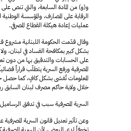
و(و) من المادة السابعة، والتي تنص على
الرقابة على المصارف، والمؤسسة الوطنية 
عمليات إعادة هيكلة القطاع المصرفي.
وقال قدّمت الحكومة اللبنانية مشروع قان
بشكل كبير بمكافحة الفساد في لبنان، ولا 
على الحسابات والتدقيق بها من دون تعق
المصرفية ورفع السرية يتطلّب قراراً قضائي
المعلومات تُفشى بشكل كافٍ، كما حصل خل
خلال ولاية حاكم مصرف لبنان السابق ر
السرية المصرفية سبب في تدفق الرساميل إ
وعن تأثير تعديل قانون السرية المصرفية ع
تخوفاً لدى البعض، لأن السرية المصرفية 