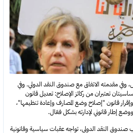
 وفي مقدمته الاتفاق مع صندوق النقد الدولي. وفي
ساسيتان تعتبران من ركائز الإصلاح: تعديل قانون
رية المصرفية المُعتمد منذ عام 1956، وإقرار قانون "إصلاح وضع المصارف وإعادة تنظيمها"،
ووضع إطار قانوني لإدارته بشكل فعّال.
الب صندوق النقد الدولي، تواجه عقبات سياسية وقانونية