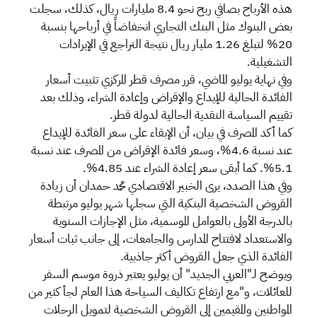
هذه الأرباح بصافي ربح نحو 8.4 مليارات ريال، كذلك، سجلت
بعض البنوك مثل البنك التجاري انخفاضاً في أرباحها بنسبة
20% لتبلغ 1.26 مليار ريال نتيجة التراجع في الإيرادات
التشغيلية.
وفي نهاية يوليو الماضي، قرر مصرف قطر المركزي تثبيت أسعار
الفائدة الحالية للإيداع والإقراض وإعادة الشراء، وذلك بعد
تقييم السياسة النقدية الحالية لدولة قطر.
كما أكد المصرف في بيان، أن الإبقاء على سعر الفائدة للإيداع
عند نسبة 4.6%، وسعر فائدة الإقراض من المصرف عند نسبة
5.1%. كما أبقى سعر إعادة الشراء عند 4.85%.
وفي هذا الصدد، يرى الخبير الاقتصادي محمد حمدان أن زيادة
القروض الشخصية البنكية التي سجلها شهر يوليو مرتبطة
بالدرجة الأولى بالعوامل الموسمية، مثل الإجازات السنوية
والاستعداد لافتتاح المدارس والجامعات، إلى جانب ثبات أسعار
الفائدة الذي جعل القروض أكثر جاذبية.
ويوضح لـ"العربي الجديد" أن يوليو يعتبر ذروة موسم السفر
للعائلات، و"مع ارتفاع تكاليف السياحة هذا العام لجأ كثير من
المواطنين والمقيمين إلى القروض الشخصية لتمويل الرحلات