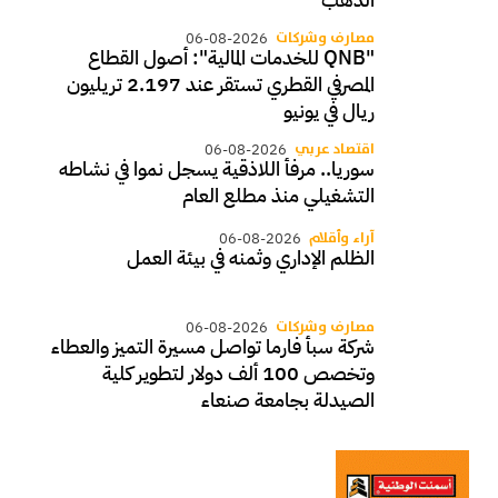
مصارف وشركات
06-08-2026
"QNB للخدمات المالية": أصول القطاع
المصرفي القطري تستقر عند 2.197 تريليون
ريال في يونيو
اقتصاد عربي
06-08-2026
سوريا.. مرفأ اللاذقية يسجل نموا في نشاطه
التشغيلي منذ مطلع العام
آراء وأقلام
06-08-2026
الظلم الإداري وثمنه في بيئة العمل
مصارف وشركات
06-08-2026
شركة سبأ فارما تواصل مسيرة التميز والعطاء
وتخصص 100 ألف دولار لتطوير كلية
الصيدلة بجامعة صنعاء