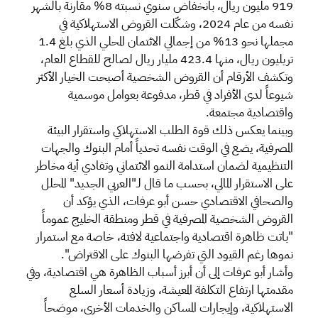
919 مليون ريال، بانخفاض سنوي نسبته 8% مقارنة بالشهر
نفسه من عام 2024، وشكّلت القروض الاستهلاكية في
مجملها نحو 13% من إجمالي الائتمان المحلي الذي بلغ 1.4
تريليون ريال، منها 423.4 مليار ريال لصالح للقطاع العام،
وتكشف الأرقام أن القروض الشخصية أصبحت الخيار الأكثر
شيوعاً لدى الأفراد في قطر، مدفوعة بعوامل موسمية
واقتصادية مجتمعة.
وبينما يعكس ذلك قوة الطلب الاستهلاكي واستقرار البيئة
المصرفية، يضع في الوقت نفسه تحدياً أمام البنوك والجهات
التنظيمية لضمان استدامة النمو الائتماني وتفادي أية مخاطر
على الاستقرار المالي، بحسب ما قال لـ"العربي الجديد" المحلل
والصحافي الاقتصادي حسن أبو عرفات، الذي يؤكد أن
القروض الشخصية المصرفية في قطر ومنطقة الخليج عموماً
"باتت ظاهرة اقتصادية واجتماعية لافتة، خاصة مع استمرار
نموها رغم القيود التي تفرضها البنوك على الاقتراض".
وأشار أبو عرفات إلى أن أبرز أسباب الظاهرة هي اقتصادية، وفي
مقدمتها ارتفاع التكلفة المعيشة، وزيادة أسعار السلع
الاستهلاكية، وإيجارات المساكن والخدمات الأخرى، موضحاً