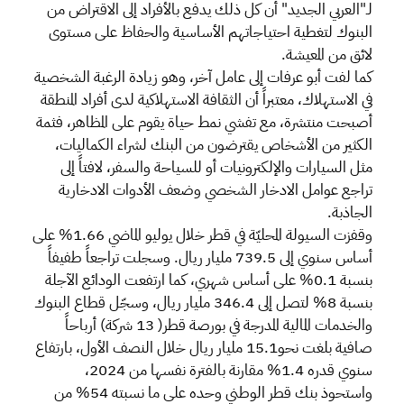
لـ"العربي الجديد" أن كل ذلك يدفع بالأفراد إلى الاقتراض من
البنوك لتغطية احتياجاتهم الأساسية والحفاظ على مستوى
لائق من المعيشة.
كما لفت أبو عرفات إلى عامل آخر، وهو زيادة الرغبة الشخصية
في الاستهلاك، معتبراً أن الثقافة الاستهلاكية لدى أفراد المنطقة
أصبحت منتشرة، مع تفشي نمط حياة يقوم على المظاهر، فثمة
الكثير من الأشخاص يقترضون من البنك لشراء الكماليات،
مثل السيارات والإلكترونيات أو للسياحة والسفر، لافتاً إلى
تراجع عوامل الادخار الشخصي وضعف الأدوات الادخارية
الجاذبة.
وقفزت السيولة المحليّة في قطر خلال يوليو الماضي 1.66% على
أساس سنوي إلى 739.5 مليار ريال. وسجلت تراجعاً طفيفاً
بنسبة 0.1% على أساس شهري، كما ارتفعت الودائع الآجلة
بنسبة 8% لتصل إلى 346.4 مليار ريال، وسجّل قطاع البنوك
والخدمات المالية المدرجة في بورصة قطر( 13 شركة) أرباحاً
صافية بلغت نحو15.1 مليار ريال خلال النصف الأول، بارتفاع
سنوي قدره 1.4% مقارنة بالفترة نفسها من 2024،
واستحوذ بنك قطر الوطني وحده على ما نسبته 54% من